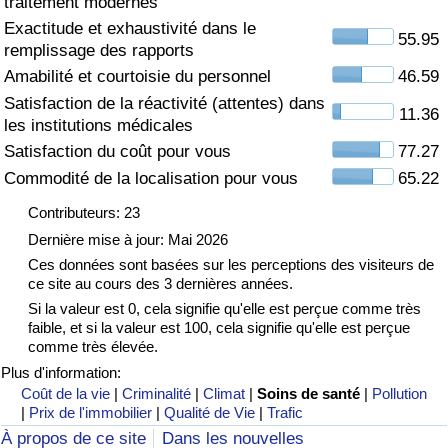
traitement modernes
Exactitude et exhaustivité dans le
Soins de santé
55.95
remplissage des rapports
Amabilité et courtoisie du personnel
46.59
Indice des soins de santé (Actuel)
Satisfaction de la réactivité (attentes) dans
11.36
les institutions médicales
Indice des soins de santé
Satisfaction du coût pour vous
77.27
Commodité de la localisation pour vous
65.22
Indice des soins de santé par Pays
Contributeurs: 23
Pollution
Dernière mise à jour: Mai 2026
Ces données sont basées sur les perceptions des visiteurs de
ce site au cours des 3 dernières années.
Indice de Pollution (Actuel)
Si la valeur est 0, cela signifie qu'elle est perçue comme très
faible, et si la valeur est 100, cela signifie qu'elle est perçue
Indice de pollution
comme très élevée.
Plus d'information:
Indice de Pollution par Pays
Coût de la vie
|
Criminalité
|
Climat
|
Soins de santé
|
Pollution
|
Prix de l'immobilier
|
Qualité de Vie
|
Trafic
À propos de ce site
Dans les nouvelles
Trafic