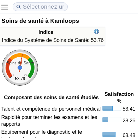
Soins de santé à Kamloops
Coût de la vie
Prix de l'immobilier
Qualité de Vie
Indice
Indice du Coût de la Vie (Actuel)
Indice des Prix de l'immobilier (Actuel)
Indice de Qualité de Vie
Indice du Système de Soins de Santé:
53,76
Indice du Coût de la Vie
Indice des Prix de l'immobilier
Indice de Qualité de Vie (Actuel)
Soins de Santé
Indice du coût de la vie par pays
Indice des Prix de l'immobilier par Pays
Indice de qualité de vie par pays
0
100
53.76
à Akaba
Criminalité
Satisfaction
Composant des soins de santé étudiés
%
Indice de Criminalité (Actuel)
Talent et compétence du personnel médical
53.41
Rapidité pour terminer les examens et les
Indice de Criminalité
28.26
rapports
Equipement pour le diagnostic et le
Indice de criminalité par pays
68.48