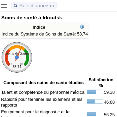
Soins de santé à Irkoutsk
Coût de la vie
Prix de l'immobilier
Qualité de Vie
Indice
Indice du Coût de la Vie (Actuel)
Indice des Prix de l'immobilier (Actuel)
Indice de Qualité de Vie
Indice du Système de Soins de Santé:
58,74
Indice du Coût de la Vie
Indice des Prix de l'immobilier
Indice de Qualité de Vie (Actuel)
Soins de Santé
Indice du coût de la vie par pays
Indice des Prix de l'immobilier par Pays
Indice de qualité de vie par pays
0
100
58.74
à Akaba
Criminalité
Satisfaction
Composant des soins de santé étudiés
%
Indice de Criminalité (Actuel)
Talent et compétence du personnel médical
59.38
Rapidité pour terminer les examens et les
Indice de Criminalité
46.88
rapports
Equipement pour le diagnostic et le
Indice de criminalité par pays
56.25