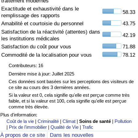
traitement modernes
Exactitude et exhaustivité dans le
Soins de santé
58.33
remplissage des rapports
Amabilité et courtoisie du personnel
43.75
Indice des soins de santé (Actuel)
Satisfaction de la réactivité (attentes) dans
42.19
les institutions médicales
Indice des soins de santé
Satisfaction du coût pour vous
71.88
Commodité de la localisation pour vous
78.12
Indice des soins de santé par Pays
Contributeurs: 16
Pollution
Dernière mise à jour: Juillet 2025
Ces données sont basées sur les perceptions des visiteurs de
ce site au cours des 3 dernières années.
Indice de Pollution (Actuel)
Si la valeur est 0, cela signifie qu'elle est perçue comme très
faible, et si la valeur est 100, cela signifie qu'elle est perçue
Indice de pollution
comme très élevée.
Plus d'information:
Indice de Pollution par Pays
Coût de la vie
|
Criminalité
|
Climat
|
Soins de santé
|
Pollution
|
Prix de l'immobilier
|
Qualité de Vie
|
Trafic
À propos de ce site
Dans les nouvelles
Trafic