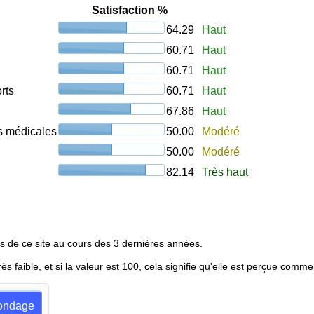
Satisfaction %
64.29
Haut
60.71
Haut
60.71
Haut
rts
60.71
Haut
67.86
Haut
ons médicales
50.00
Modéré
50.00
Modéré
82.14
Très haut
s de ce site au cours des 3 dernières années.
rès faible, et si la valeur est 100, cela signifie qu'elle est perçue comme
 sondage