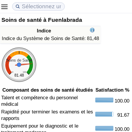
Soins de santé à Fuenlabrada
Coût de la vie
Prix de l'immobilier
Qualité de Vie
Indice
Indice du Coût de la Vie (Actuel)
Indice des Prix de l'immobilier (Actuel)
Indice de Qualité de Vie
Indice du Système de Soins de Santé:
81,48
Indice du Coût de la Vie
Indice des Prix de l'immobilier
Indice de Qualité de Vie (Actuel)
Soins de Santé
Indice du coût de la vie par pays
Indice des Prix de l'immobilier par Pays
Indice de qualité de vie par pays
0
100
81.48
à Akaba
Criminalité
Composant des soins de santé étudiés
Satisfaction %
Indice de Criminalité (Actuel)
Talent et compétence du personnel
100.00
médical
Rapidité pour terminer les examens et les
Indice de Criminalité
91.67
rapports
Equipement pour le diagnostic et le
Indice de criminalité par pays
100.00