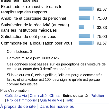
traitement modernes
Exactitude et exhaustivité dans le
Soins de santé
91.67
remplissage des rapports
Amabilité et courtoisie du personnel
75.00
Indice des soins de santé (Actuel)
Satisfaction de la réactivité (attentes)
33.33
dans les institutions médicales
Indice des soins de santé
Satisfaction du coût pour vous
75.00
Commodité de la localisation pour vous
91.67
Indice des soins de santé par Pays
Contributeurs: 3
Dernière mise à jour: Juillet 2026
Pollution
Ces données sont basées sur les perceptions des visiteurs de
ce site au cours des 3 dernières années.
Indice de Pollution (Actuel)
Si la valeur est 0, cela signifie qu'elle est perçue comme très
faible, et si la valeur est 100, cela signifie qu'elle est perçue
Indice de pollution
comme très élevée.
Plus d'information:
Indice de Pollution par Pays
Coût de la vie
|
Criminalité
|
Climat
|
Soins de santé
|
Pollution
|
Prix de l'immobilier
|
Qualité de Vie
|
Trafic
À propos de ce site
Dans les nouvelles
Trafic