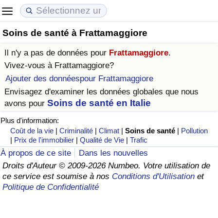
Soins de santé à Frattamaggiore
Coût de la vie
Prix de l'immobilier
Qualité de Vie
Il n'y a pas de données pour
Frattamaggiore
.
Indice du Coût de la Vie (Actuel)
Indice des Prix de l'immobilier (Actuel)
Indice de Qualité de Vie
Vivez-vous à
Frattamaggiore
?
Ajouter des donnéespour Frattamaggiore
Indice du Coût de la Vie
Indice des Prix de l'immobilier
Indice de Qualité de Vie (Actuel)
Envisagez d'examiner les données globales que nous
Soins de santé en Italie
avons pour
Indice du coût de la vie par pays
Indice des Prix de l'immobilier par Pays
Indice de qualité de vie par pays
Plus d'information:
Coût de la vie
|
Criminalité
|
Climat
|
Soins de santé
|
Pollution
à Akaba
Criminalité
|
Prix de l'immobilier
|
Qualité de Vie
|
Trafic
À propos de ce site
Dans les nouvelles
Indice de Criminalité (Actuel)
Droits d'Auteur © 2009-2026 Numbeo. Votre utilisation de
ce service est soumise à nos
Conditions d'Utilisation
et
Indice de Criminalité
Politique de Confidentialité
Indice de criminalité par pays