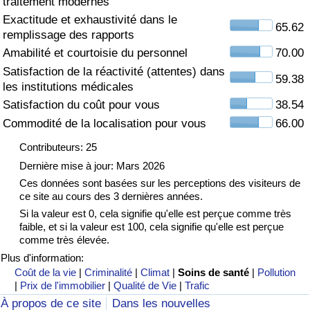
traitement modernes
Exactitude et exhaustivité dans le
Soins de santé
65.62
remplissage des rapports
Amabilité et courtoisie du personnel
70.00
Indice des soins de santé (Actuel)
Satisfaction de la réactivité (attentes) dans
59.38
les institutions médicales
Indice des soins de santé
Satisfaction du coût pour vous
38.54
Commodité de la localisation pour vous
66.00
Indice des soins de santé par Pays
Contributeurs: 25
Pollution
Dernière mise à jour: Mars 2026
Ces données sont basées sur les perceptions des visiteurs de
ce site au cours des 3 dernières années.
Indice de Pollution (Actuel)
Si la valeur est 0, cela signifie qu'elle est perçue comme très
faible, et si la valeur est 100, cela signifie qu'elle est perçue
Indice de pollution
comme très élevée.
Plus d'information:
Indice de Pollution par Pays
Coût de la vie
|
Criminalité
|
Climat
|
Soins de santé
|
Pollution
|
Prix de l'immobilier
|
Qualité de Vie
|
Trafic
À propos de ce site
Dans les nouvelles
Trafic