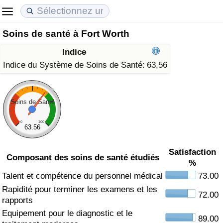
Soins de santé à Fort Worth
Coût de la vie
Prix de l'immobilier
Qualité de Vie
Indice
Indice du Coût de la Vie (Actuel)
Indice des Prix de l'immobilier (Actuel)
Indice de Qualité de Vie
Indice du Système de Soins de Santé:
63,56
Indice du Coût de la Vie
Indice des Prix de l'immobilier
Indice de Qualité de Vie (Actuel)
Soins de Santé
Indice du coût de la vie par pays
Indice des Prix de l'immobilier par Pays
Indice de qualité de vie par pays
0
100
63.56
à Akaba
Criminalité
Satisfaction
Composant des soins de santé étudiés
%
Indice de Criminalité (Actuel)
Talent et compétence du personnel médical
73.00
Rapidité pour terminer les examens et les
Indice de Criminalité
72.00
rapports
Equipement pour le diagnostic et le
Indice de criminalité par pays
89.00