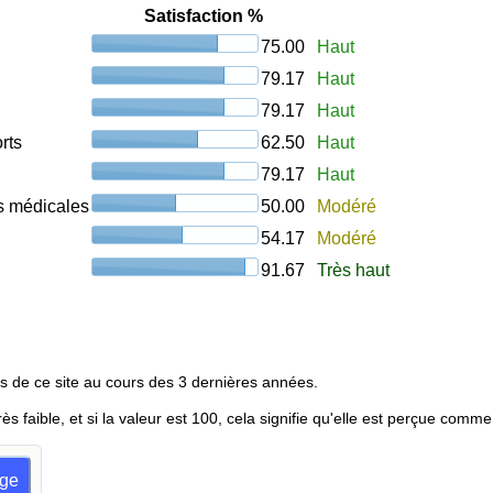
Satisfaction %
75.00
Haut
79.17
Haut
79.17
Haut
rts
62.50
Haut
79.17
Haut
ons médicales
50.00
Modéré
54.17
Modéré
91.67
Très haut
s de ce site au cours des 3 dernières années.
rès faible, et si la valeur est 100, cela signifie qu'elle est perçue comme
age