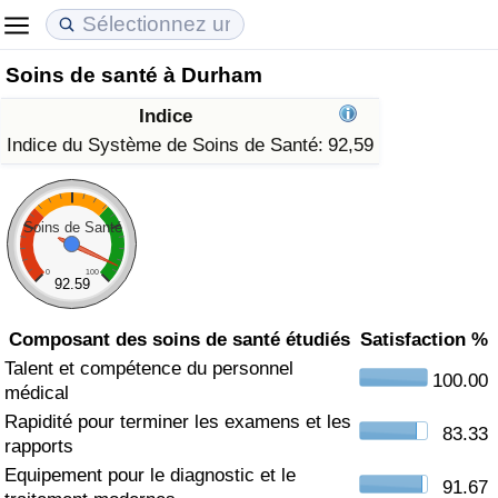
Soins de santé à Durham
Coût de la vie
Prix de l'immobilier
Qualité de Vie
Indice
Indice du Coût de la Vie (Actuel)
Indice des Prix de l'immobilier (Actuel)
Indice de Qualité de Vie
Indice du Système de Soins de Santé:
92,59
Indice du Coût de la Vie
Indice des Prix de l'immobilier
Indice de Qualité de Vie (Actuel)
Soins de Santé
Indice du coût de la vie par pays
Indice des Prix de l'immobilier par Pays
Indice de qualité de vie par pays
0
100
92.59
à Akaba
Criminalité
Composant des soins de santé étudiés
Satisfaction %
Indice de Criminalité (Actuel)
Talent et compétence du personnel
100.00
médical
Rapidité pour terminer les examens et les
Indice de Criminalité
83.33
rapports
Equipement pour le diagnostic et le
Indice de criminalité par pays
91.67