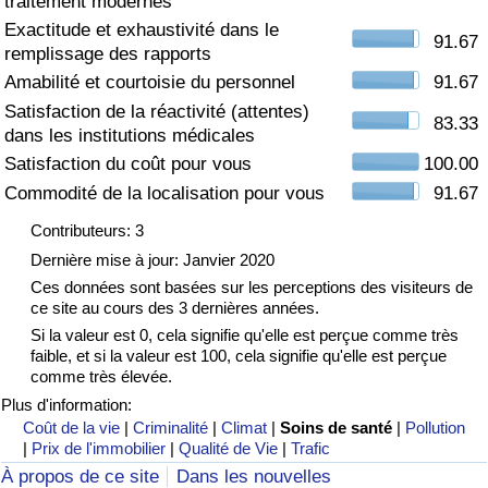
traitement modernes
Exactitude et exhaustivité dans le
Soins de santé
91.67
remplissage des rapports
Amabilité et courtoisie du personnel
91.67
Indice des soins de santé (Actuel)
Satisfaction de la réactivité (attentes)
83.33
dans les institutions médicales
Indice des soins de santé
Satisfaction du coût pour vous
100.00
Commodité de la localisation pour vous
91.67
Indice des soins de santé par Pays
Contributeurs: 3
Dernière mise à jour: Janvier 2020
Pollution
Ces données sont basées sur les perceptions des visiteurs de
ce site au cours des 3 dernières années.
Indice de Pollution (Actuel)
Si la valeur est 0, cela signifie qu'elle est perçue comme très
faible, et si la valeur est 100, cela signifie qu'elle est perçue
Indice de pollution
comme très élevée.
Plus d'information:
Indice de Pollution par Pays
Coût de la vie
|
Criminalité
|
Climat
|
Soins de santé
|
Pollution
|
Prix de l'immobilier
|
Qualité de Vie
|
Trafic
À propos de ce site
Dans les nouvelles
Trafic