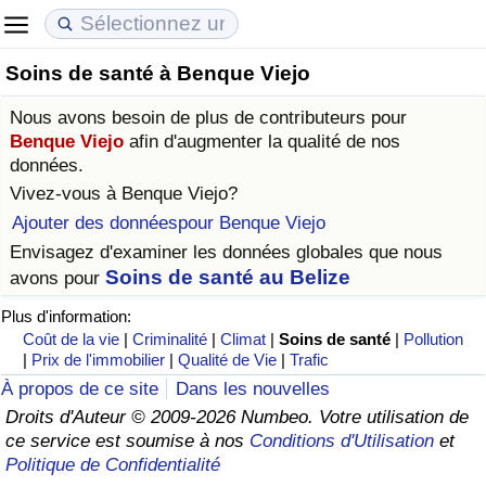
Soins de santé à Benque Viejo
Coût de la vie
Prix de l'immobilier
Qualité de Vie
Nous avons besoin de plus de contributeurs pour
Indice du Coût de la Vie (Actuel)
Indice des Prix de l'immobilier (Actuel)
Indice de Qualité de Vie
Benque Viejo
afin d'augmenter la qualité de nos
données.
Indice du Coût de la Vie
Indice des Prix de l'immobilier
Indice de Qualité de Vie (Actuel)
Vivez-vous à
Benque Viejo
?
Ajouter des donnéespour Benque Viejo
Indice du coût de la vie par pays
Indice des Prix de l'immobilier par Pays
Indice de qualité de vie par pays
Envisagez d'examiner les données globales que nous
Soins de santé au Belize
avons pour
à Akaba
Criminalité
Plus d'information:
Coût de la vie
|
Criminalité
|
Climat
|
Soins de santé
|
Pollution
Indice de Criminalité (Actuel)
|
Prix de l'immobilier
|
Qualité de Vie
|
Trafic
À propos de ce site
Dans les nouvelles
Indice de Criminalité
Droits d'Auteur © 2009-2026 Numbeo. Votre utilisation de
ce service est soumise à nos
Conditions d'Utilisation
et
Politique de Confidentialité
Indice de criminalité par pays