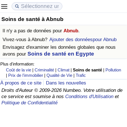
Soins de santé à Abnub
Coût de la vie
Prix de l'immobilier
Qualité de Vie
Il n'y a pas de données pour
Abnub
.
Indice du Coût de la Vie (Actuel)
Indice des Prix de l'immobilier (Actuel)
Indice de Qualité de Vie
Vivez-vous à
Abnub
?
Ajouter des donnéespour Abnub
Envisagez d'examiner les données globales que nous
Indice du Coût de la Vie
Indice des Prix de l'immobilier
Indice de Qualité de Vie (Actuel)
Soins de santé en Egypte
avons pour
Plus d'information:
Indice du coût de la vie par pays
Indice des Prix de l'immobilier par Pays
Indice de qualité de vie par pays
Coût de la vie
|
Criminalité
|
Climat
|
Soins de santé
|
Pollution
|
Prix de l'immobilier
|
Qualité de Vie
|
Trafic
à Akaba
Criminalité
À propos de ce site
Dans les nouvelles
Droits d'Auteur © 2009-2026 Numbeo. Votre utilisation de
Indice de Criminalité (Actuel)
ce service est soumise à nos
Conditions d'Utilisation
et
Politique de Confidentialité
Indice de Criminalité
Indice de criminalité par pays