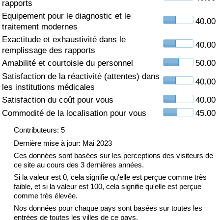
rapports
Equipement pour le diagnostic et le
Soins de santé
40.00
traitement modernes
Exactitude et exhaustivité dans le
Indice des soins de santé (Actuel)
40.00
remplissage des rapports
Amabilité et courtoisie du personnel
50.00
Indice des soins de santé
Satisfaction de la réactivité (attentes) dans
40.00
les institutions médicales
Indice des soins de santé par Pays
Satisfaction du coût pour vous
40.00
Commodité de la localisation pour vous
45.00
Pollution
Contributeurs: 5
Indice de Pollution (Actuel)
Dernière mise à jour: Mai 2023
Ces données sont basées sur les perceptions des visiteurs de
ce site au cours des 3 dernières années.
Indice de pollution
Si la valeur est 0, cela signifie qu'elle est perçue comme très
faible, et si la valeur est 100, cela signifie qu'elle est perçue
Indice de Pollution par Pays
comme très élevée.
Nos données pour chaque pays sont basées sur toutes les
Trafic
entrées de toutes les villes de ce pays.