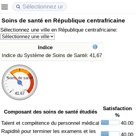
Soins de santé en République centrafricaine
Coût de la vie
Prix de l'immobilier
Qualité de Vie
Sélectionnez une ville en République centrafricaine:
Indice du Coût de la Vie (Actuel)
Indice des Prix de l'immobilier (Actuel)
Indice de Qualité de Vie
Indice
Indice du Coût de la Vie
Indice des Prix de l'immobilier
Indice de Qualité de Vie (Actuel)
Indice du Système de Soins de Santé:
41,67
Indice du coût de la vie par pays
Indice des Prix de l'immobilier par Pays
Indice de qualité de vie par pays
Soins de santé
à Akaba
Criminalité
0
120
41.67
Indice de Criminalité (Actuel)
Satisfaction
Composant des soins de santé étudiés
%
Indice de Criminalité
Talent et compétence du personnel médical
40.00
Indice de criminalité par pays
Rapidité pour terminer les examens et les
40.00