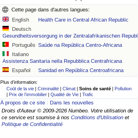
Cette page dans d'autres langues:
Indice de Trafic
English
Health Care in Central African Republic
Deutsch
Indice de Trafic (Actuel)
Gesundheitsversorgung in der Zentralafrikanischen Republ
Português
Saúde na República Centro-Africana
Indice de Trafic par Pays
Italiano
Assistenza Sanitaria nella Repubblica Centrafricana
Español
Sanidad en República Centroafricana
Plus d'information:
Coût de la vie
|
Criminalité
|
Climat
|
Soins de santé
|
Pollution
|
Prix de l'immobilier
|
Qualité de Vie
|
Trafic
À propos de ce site
Dans les nouvelles
Droits d'Auteur © 2009-2026 Numbeo. Votre utilisation de
ce service est soumise à nos
Conditions d'Utilisation
et
Politique de Confidentialité