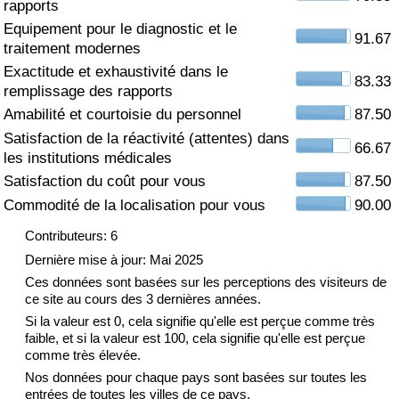
rapports
Equipement pour le diagnostic et le
Soins de santé
91.67
traitement modernes
Exactitude et exhaustivité dans le
Indice des soins de santé (Actuel)
83.33
remplissage des rapports
Amabilité et courtoisie du personnel
87.50
Indice des soins de santé
Satisfaction de la réactivité (attentes) dans
66.67
les institutions médicales
Indice des soins de santé par Pays
Satisfaction du coût pour vous
87.50
Commodité de la localisation pour vous
90.00
Pollution
Contributeurs: 6
Indice de Pollution (Actuel)
Dernière mise à jour: Mai 2025
Ces données sont basées sur les perceptions des visiteurs de
ce site au cours des 3 dernières années.
Indice de pollution
Si la valeur est 0, cela signifie qu'elle est perçue comme très
faible, et si la valeur est 100, cela signifie qu'elle est perçue
Indice de Pollution par Pays
comme très élevée.
Nos données pour chaque pays sont basées sur toutes les
Trafic
entrées de toutes les villes de ce pays.