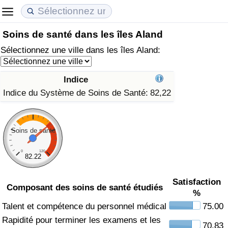
Soins de santé dans les îles Aland
Coût de la vie
Prix de l'immobilier
Qualité de Vie
Sélectionnez une ville dans les îles Aland:
Indice du Coût de la Vie (Actuel)
Indice des Prix de l'immobilier (Actuel)
Indice de Qualité de Vie
Indice
Indice du Coût de la Vie
Indice des Prix de l'immobilier
Indice de Qualité de Vie (Actuel)
Indice du Système de Soins de Santé:
82,22
Indice du coût de la vie par pays
Indice des Prix de l'immobilier par Pays
Indice de qualité de vie par pays
Soins de santé
à Akaba
Criminalité
0
120
82.22
Indice de Criminalité (Actuel)
Satisfaction
Composant des soins de santé étudiés
%
Indice de Criminalité
Talent et compétence du personnel médical
75.00
Indice de criminalité par pays
Rapidité pour terminer les examens et les
70.83