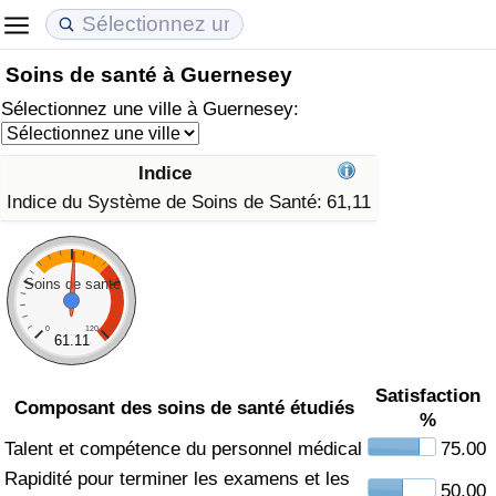
Soins de santé à Guernesey
Coût de la vie
Prix de l'immobilier
Qualité de Vie
Sélectionnez une ville à Guernesey:
Indice du Coût de la Vie (Actuel)
Indice des Prix de l'immobilier (Actuel)
Indice de Qualité de Vie
Indice
Indice du Coût de la Vie
Indice des Prix de l'immobilier
Indice de Qualité de Vie (Actuel)
Indice du Système de Soins de Santé:
61,11
Indice du coût de la vie par pays
Indice des Prix de l'immobilier par Pays
Indice de qualité de vie par pays
Soins de santé
à Akaba
Criminalité
0
120
61.11
Indice de Criminalité (Actuel)
Satisfaction
Composant des soins de santé étudiés
%
Indice de Criminalité
Talent et compétence du personnel médical
75.00
Indice de criminalité par pays
Rapidité pour terminer les examens et les
50.00