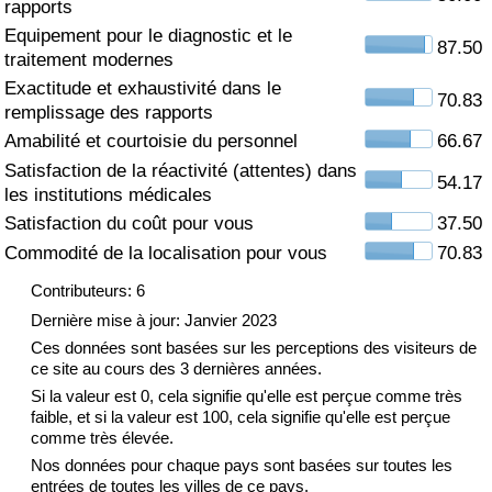
rapports
Equipement pour le diagnostic et le
Soins de santé
87.50
traitement modernes
Exactitude et exhaustivité dans le
Indice des soins de santé (Actuel)
70.83
remplissage des rapports
Amabilité et courtoisie du personnel
66.67
Indice des soins de santé
Satisfaction de la réactivité (attentes) dans
54.17
les institutions médicales
Indice des soins de santé par Pays
Satisfaction du coût pour vous
37.50
Commodité de la localisation pour vous
70.83
Pollution
Contributeurs: 6
Indice de Pollution (Actuel)
Dernière mise à jour: Janvier 2023
Ces données sont basées sur les perceptions des visiteurs de
ce site au cours des 3 dernières années.
Indice de pollution
Si la valeur est 0, cela signifie qu'elle est perçue comme très
faible, et si la valeur est 100, cela signifie qu'elle est perçue
Indice de Pollution par Pays
comme très élevée.
Nos données pour chaque pays sont basées sur toutes les
Trafic
entrées de toutes les villes de ce pays.