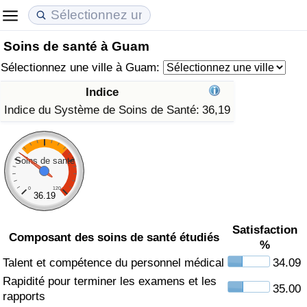
Soins de santé à Guam
Coût de la vie
Prix de l'immobilier
Qualité de Vie
Sélectionnez une ville à Guam:
Indice du Coût de la Vie (Actuel)
Indice des Prix de l'immobilier (Actuel)
Indice de Qualité de Vie
Indice
Indice du Système de Soins de Santé:
36,19
Indice du Coût de la Vie
Indice des Prix de l'immobilier
Indice de Qualité de Vie (Actuel)
Indice du coût de la vie par pays
Indice des Prix de l'immobilier par Pays
Indice de qualité de vie par pays
Soins de santé
à Akaba
Criminalité
0
120
36.19
Indice de Criminalité (Actuel)
Satisfaction
Composant des soins de santé étudiés
%
Indice de Criminalité
Talent et compétence du personnel médical
34.09
Rapidité pour terminer les examens et les
35.00
Indice de criminalité par pays
rapports