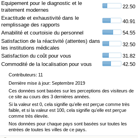
Equipement pour le diagnostic et le
22.50
traitement modernes
Soins de santé
Exactitude et exhaustivité dans le
40.91
remplissage des rapports
Indice des soins de santé (Actuel)
Amabilité et courtoisie du personnel
54.55
Satisfaction de la réactivité (attentes) dans
Indice des soins de santé
32.50
les institutions médicales
Satisfaction du coût pour vous
31.82
Indice des soins de santé par Pays
Commodité de la localisation pour vous
42.50
Pollution
Contributeurs: 11
Dernière mise à jour: Septembre 2019
Indice de Pollution (Actuel)
Ces données sont basées sur les perceptions des visiteurs de
ce site au cours des 3 dernières années.
Si la valeur est 0, cela signifie qu'elle est perçue comme très
Indice de pollution
faible, et si la valeur est 100, cela signifie qu'elle est perçue
comme très élevée.
Indice de Pollution par Pays
Nos données pour chaque pays sont basées sur toutes les
entrées de toutes les villes de ce pays.
Trafic