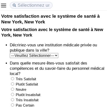
Votre satisfaction avec le système de santé à
Coût de la vie
Prix de l'immobilier
Qualité de Vie
New York, New York
Votre satisfaction avec le système de santé à New
Indice du Coût de la Vie (Actuel)
Indice des Prix de l'immobilier (Actuel)
Indice de Qualité de Vie
York, New York
Indice du Coût de la Vie
Indice des Prix de l'immobilier
Indice de Qualité de Vie (Actuel)
Décririez-vous une institution médicale privée ou
publique dans la ville?
Indice du coût de la vie par pays
Indice des Prix de l'immobilier par Pays
Indice de qualité de vie par pays
Dans quelle mesure êtes-vous satisfait des
à Akaba
Criminalité
compétences et du savoir-faire du personnel médical
local?
Indice de Criminalité (Actuel)
Très Satisfait
Plutôt Satisfait
Neutre
Indice de Criminalité
Plutôt Insatisfait
Très Insatisfait
Indice de criminalité par pays
Pas Certain