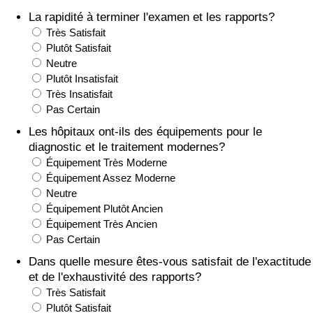
La rapidité à terminer l'examen et les rapports?
Soins de santé
Très Satisfait
Plutôt Satisfait
Indice des soins de santé (Actuel)
Neutre
Plutôt Insatisfait
Très Insatisfait
Indice des soins de santé
Pas Certain
Les hôpitaux ont-ils des équipements pour le
Indice des soins de santé par Pays
diagnostic et le traitement modernes?
Équipement Très Moderne
Pollution
Équipement Assez Moderne
Neutre
Indice de Pollution (Actuel)
Équipement Plutôt Ancien
Équipement Très Ancien
Indice de pollution
Pas Certain
Dans quelle mesure êtes-vous satisfait de l'exactitude
Indice de Pollution par Pays
et de l'exhaustivité des rapports?
Très Satisfait
Plutôt Satisfait
Trafic