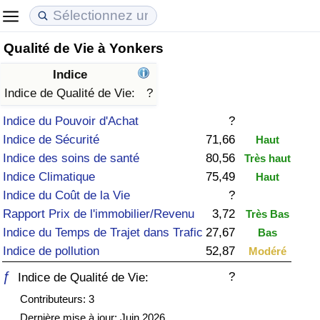
Qualité de Vie à Yonkers
Coût de la vie
Prix de l'immobilier
Qualité de Vie
Indice
Indice du Coût de la Vie (Actuel)
Indice des Prix de l'immobilier (Actuel)
Indice de Qualité de Vie
Indice de Qualité de Vie:
?
Indice du Pouvoir d'Achat
?
Indice du Coût de la Vie
Indice des Prix de l'immobilier
Indice de Qualité de Vie (Actuel)
Indice de Sécurité
71,66
Haut
Indice des soins de santé
80,56
Très haut
Indice du coût de la vie par pays
Indice des Prix de l'immobilier par Pays
Indice de qualité de vie par pays
Indice Climatique
75,49
Haut
Indice du Coût de la Vie
?
à Akaba
Criminalité
Rapport Prix de l'immobilier/Revenu
3,72
Très Bas
Indice du Temps de Trajet dans Trafic
27,67
Bas
Indice de Criminalité (Actuel)
Indice de pollution
52,87
Modéré
Indice de Criminalité
ƒ
?
Indice de Qualité de Vie:
Contributeurs: 3
Indice de criminalité par pays
Dernière mise à jour: Juin 2026