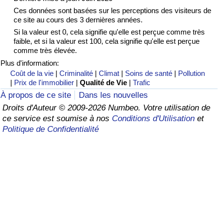
Ces données sont basées sur les perceptions des visiteurs de
Soins de santé
ce site au cours des 3 dernières années.
Si la valeur est 0, cela signifie qu'elle est perçue comme très
faible, et si la valeur est 100, cela signifie qu'elle est perçue
Indice des soins de santé (Actuel)
comme très élevée.
Plus d'information:
Indice des soins de santé
Coût de la vie
|
Criminalité
|
Climat
|
Soins de santé
|
Pollution
|
Prix de l'immobilier
|
Qualité de Vie
|
Trafic
Indice des soins de santé par Pays
À propos de ce site
Dans les nouvelles
Droits d'Auteur © 2009-2026 Numbeo. Votre utilisation de
Pollution
ce service est soumise à nos
Conditions d'Utilisation
et
Politique de Confidentialité
Indice de Pollution (Actuel)
Indice de pollution
Indice de Pollution par Pays
Trafic