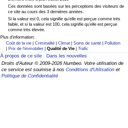
Ces données sont basées sur les perceptions des visiteurs de
Soins de santé
ce site au cours des 3 dernières années.
Si la valeur est 0, cela signifie qu'elle est perçue comme très
faible, et si la valeur est 100, cela signifie qu'elle est perçue
Indice des soins de santé (Actuel)
comme très élevée.
Plus d'information:
Indice des soins de santé
Coût de la vie
|
Criminalité
|
Climat
|
Soins de santé
|
Pollution
|
Prix de l'immobilier
|
Qualité de Vie
|
Trafic
Indice des soins de santé par Pays
À propos de ce site
Dans les nouvelles
Droits d'Auteur © 2009-2026 Numbeo. Votre utilisation de
Pollution
ce service est soumise à nos
Conditions d'Utilisation
et
Politique de Confidentialité
Indice de Pollution (Actuel)
Indice de pollution
Indice de Pollution par Pays
Trafic