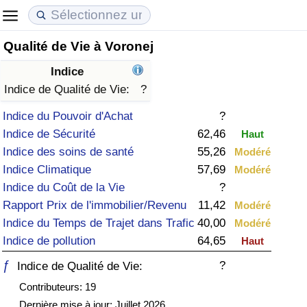
Qualité de Vie à Voronej
Coût de la vie
Prix de l'immobilier
Qualité de Vie
Indice
Indice du Coût de la Vie (Actuel)
Indice des Prix de l'immobilier (Actuel)
Indice de Qualité de Vie
Indice de Qualité de Vie:
?
Indice du Pouvoir d'Achat
?
Indice du Coût de la Vie
Indice des Prix de l'immobilier
Indice de Qualité de Vie (Actuel)
Indice de Sécurité
62,46
Haut
Indice des soins de santé
55,26
Modéré
Indice du coût de la vie par pays
Indice des Prix de l'immobilier par Pays
Indice de qualité de vie par pays
Indice Climatique
57,69
Modéré
Indice du Coût de la Vie
?
à Akaba
Criminalité
Rapport Prix de l'immobilier/Revenu
11,42
Modéré
Indice du Temps de Trajet dans Trafic
40,00
Modéré
Indice de Criminalité (Actuel)
Indice de pollution
64,65
Haut
Indice de Criminalité
ƒ
?
Indice de Qualité de Vie:
Contributeurs: 19
Indice de criminalité par pays
Dernière mise à jour: Juillet 2026