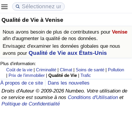
Qualité de Vie à Venise
Coût de la vie
Prix de l'immobilier
Qualité de Vie
Nous avons besoin de plus de contributeurs pour
Venise
Indice du Coût de la Vie (Actuel)
Indice des Prix de l'immobilier (Actuel)
Indice de Qualité de Vie
afin d'augmenter la qualité de nos données.
Envisagez d'examiner les données globales que nous
Indice du Coût de la Vie
Indice des Prix de l'immobilier
Indice de Qualité de Vie (Actuel)
Qualité de Vie aux États-Unis
avons pour
Plus d'information:
Indice du coût de la vie par pays
Indice des Prix de l'immobilier par Pays
Indice de qualité de vie par pays
Coût de la vie
|
Criminalité
|
Climat
|
Soins de santé
|
Pollution
|
Prix de l'immobilier
|
Qualité de Vie
|
Trafic
à Akaba
Criminalité
À propos de ce site
Dans les nouvelles
Droits d'Auteur © 2009-2026 Numbeo. Votre utilisation de
ce service est soumise à nos
Conditions d'Utilisation
et
Indice de Criminalité (Actuel)
Politique de Confidentialité
Indice de Criminalité
Indice de criminalité par pays