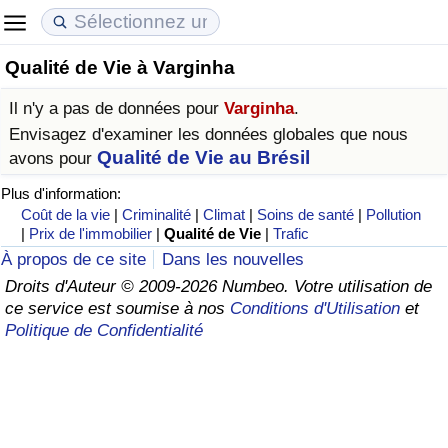
Qualité de Vie à Varginha
Coût de la vie
Prix de l'immobilier
Qualité de Vie
Il n'y a pas de données pour
Varginha
.
Indice du Coût de la Vie (Actuel)
Indice des Prix de l'immobilier (Actuel)
Indice de Qualité de Vie
Envisagez d'examiner les données globales que nous
Qualité de Vie au Brésil
avons pour
Indice du Coût de la Vie
Indice des Prix de l'immobilier
Indice de Qualité de Vie (Actuel)
Plus d'information:
Coût de la vie
|
Criminalité
|
Climat
|
Soins de santé
|
Pollution
Indice du coût de la vie par pays
Indice des Prix de l'immobilier par Pays
Indice de qualité de vie par pays
|
Prix de l'immobilier
|
Qualité de Vie
|
Trafic
À propos de ce site
Dans les nouvelles
à Akaba
Criminalité
Droits d'Auteur © 2009-2026 Numbeo. Votre utilisation de
ce service est soumise à nos
Conditions d'Utilisation
et
Politique de Confidentialité
Indice de Criminalité (Actuel)
Indice de Criminalité
Indice de criminalité par pays