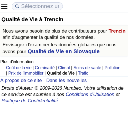
Qualité de Vie à Trencin
Coût de la vie
Prix de l'immobilier
Qualité de Vie
Nous avons besoin de plus de contributeurs pour
Trencin
Indice du Coût de la Vie (Actuel)
Indice des Prix de l'immobilier (Actuel)
Indice de Qualité de Vie
afin d'augmenter la qualité de nos données.
Envisagez d'examiner les données globales que nous
Indice du Coût de la Vie
Indice des Prix de l'immobilier
Indice de Qualité de Vie (Actuel)
Qualité de Vie en Slovaquie
avons pour
Plus d'information:
Indice du coût de la vie par pays
Indice des Prix de l'immobilier par Pays
Indice de qualité de vie par pays
Coût de la vie
|
Criminalité
|
Climat
|
Soins de santé
|
Pollution
|
Prix de l'immobilier
|
Qualité de Vie
|
Trafic
à Akaba
Criminalité
À propos de ce site
Dans les nouvelles
Droits d'Auteur © 2009-2026 Numbeo. Votre utilisation de
ce service est soumise à nos
Conditions d'Utilisation
et
Indice de Criminalité (Actuel)
Politique de Confidentialité
Indice de Criminalité
Indice de criminalité par pays