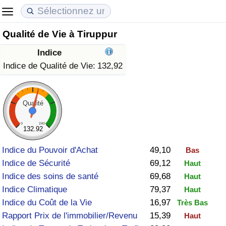
Qualité de Vie à Tiruppur
Coût de la vie
Prix de l'immobilier
Qualité de Vie
Indice
Indice du Coût de la Vie (Actuel)
Indice des Prix de l'immobilier (Actuel)
Indice de Qualité de Vie
Indice de Qualité de Vie:
132,92
Indice du Coût de la Vie
Indice des Prix de l'immobilier
Indice de Qualité de Vie (Actuel)
Qualité
Indice du coût de la vie par pays
Indice des Prix de l'immobilier par Pays
Indice de qualité de vie par pays
0
240
132.92
à Akaba
Criminalité
Indice du Pouvoir d'Achat
49,10
Bas
Indice de Sécurité
69,12
Haut
Indice de Criminalité (Actuel)
Indice des soins de santé
69,68
Haut
Indice Climatique
79,37
Haut
Indice de Criminalité
Indice du Coût de la Vie
16,97
Très Bas
Rapport Prix de l'immobilier/Revenu
15,39
Haut
Indice de criminalité par pays