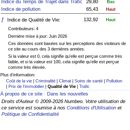
Indice du Temps de Trajet dans Trafic
29,80
Bas
Indice de pollution
65,43
Haut
Soins de santé
ƒ
132,92
Indice de Qualité de Vie:
Haut
Indice des soins de santé (Actuel)
Contributeurs: 4
Dernière mise à jour: Juin 2026
Indice des soins de santé
Ces données sont basées sur les perceptions des visiteurs de
ce site au cours des 3 dernières années.
Indice des soins de santé par Pays
Si la valeur est 0, cela signifie qu'elle est perçue comme très
faible, et si la valeur est 100, cela signifie qu'elle est perçue
comme très élevée.
Pollution
Plus d'information:
Coût de la vie
|
Criminalité
|
Climat
|
Soins de santé
|
Pollution
Indice de Pollution (Actuel)
|
Prix de l'immobilier
|
Qualité de Vie
|
Trafic
À propos de ce site
Dans les nouvelles
Indice de pollution
Droits d'Auteur © 2009-2026 Numbeo. Votre utilisation de
ce service est soumise à nos
Conditions d'Utilisation
et
Indice de Pollution par Pays
Politique de Confidentialité
Trafic