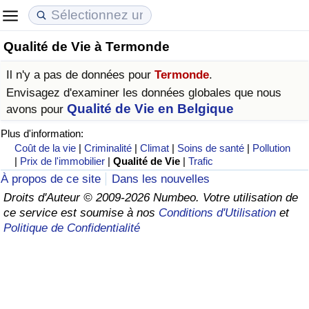
Qualité de Vie à Termonde
Coût de la vie
Prix de l'immobilier
Qualité de Vie
Il n'y a pas de données pour
Termonde
.
Indice du Coût de la Vie (Actuel)
Indice des Prix de l'immobilier (Actuel)
Indice de Qualité de Vie
Envisagez d'examiner les données globales que nous
Qualité de Vie en Belgique
avons pour
Indice du Coût de la Vie
Indice des Prix de l'immobilier
Indice de Qualité de Vie (Actuel)
Plus d'information:
Coût de la vie
|
Criminalité
|
Climat
|
Soins de santé
|
Pollution
Indice du coût de la vie par pays
Indice des Prix de l'immobilier par Pays
Indice de qualité de vie par pays
|
Prix de l'immobilier
|
Qualité de Vie
|
Trafic
À propos de ce site
Dans les nouvelles
à Akaba
Criminalité
Droits d'Auteur © 2009-2026 Numbeo. Votre utilisation de
ce service est soumise à nos
Conditions d'Utilisation
et
Politique de Confidentialité
Indice de Criminalité (Actuel)
Indice de Criminalité
Indice de criminalité par pays