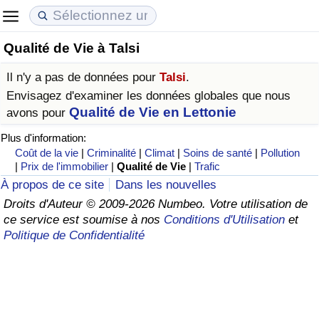
Qualité de Vie à Talsi
Coût de la vie
Prix de l'immobilier
Qualité de Vie
Il n'y a pas de données pour
Talsi
.
Indice du Coût de la Vie (Actuel)
Indice des Prix de l'immobilier (Actuel)
Indice de Qualité de Vie
Envisagez d'examiner les données globales que nous
Qualité de Vie en Lettonie
avons pour
Indice du Coût de la Vie
Indice des Prix de l'immobilier
Indice de Qualité de Vie (Actuel)
Plus d'information:
Coût de la vie
|
Criminalité
|
Climat
|
Soins de santé
|
Pollution
Indice du coût de la vie par pays
Indice des Prix de l'immobilier par Pays
Indice de qualité de vie par pays
|
Prix de l'immobilier
|
Qualité de Vie
|
Trafic
À propos de ce site
Dans les nouvelles
à Akaba
Criminalité
Droits d'Auteur © 2009-2026 Numbeo. Votre utilisation de
ce service est soumise à nos
Conditions d'Utilisation
et
Politique de Confidentialité
Indice de Criminalité (Actuel)
Indice de Criminalité
Indice de criminalité par pays