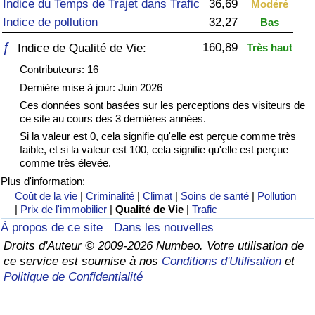
Indice du Temps de Trajet dans Trafic
36,69
Modéré
Indice de pollution
32,27
Bas
Soins de santé
ƒ
160,89
Indice de Qualité de Vie:
Très haut
Indice des soins de santé (Actuel)
Contributeurs: 16
Dernière mise à jour: Juin 2026
Indice des soins de santé
Ces données sont basées sur les perceptions des visiteurs de
ce site au cours des 3 dernières années.
Indice des soins de santé par Pays
Si la valeur est 0, cela signifie qu'elle est perçue comme très
faible, et si la valeur est 100, cela signifie qu'elle est perçue
comme très élevée.
Pollution
Plus d'information:
Coût de la vie
|
Criminalité
|
Climat
|
Soins de santé
|
Pollution
Indice de Pollution (Actuel)
|
Prix de l'immobilier
|
Qualité de Vie
|
Trafic
À propos de ce site
Dans les nouvelles
Indice de pollution
Droits d'Auteur © 2009-2026 Numbeo. Votre utilisation de
ce service est soumise à nos
Conditions d'Utilisation
et
Indice de Pollution par Pays
Politique de Confidentialité
Trafic