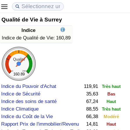
Qualité de Vie à Surrey
Coût de la vie
Prix de l'immobilier
Qualité de Vie
Indice
Indice du Coût de la Vie (Actuel)
Indice des Prix de l'immobilier (Actuel)
Indice de Qualité de Vie
Indice de Qualité de Vie:
160,89
Indice du Coût de la Vie
Indice des Prix de l'immobilier
Indice de Qualité de Vie (Actuel)
Qualité
Indice du coût de la vie par pays
Indice des Prix de l'immobilier par Pays
Indice de qualité de vie par pays
0
240
160.89
à Akaba
Criminalité
Indice du Pouvoir d'Achat
119,91
Très haut
Indice de Sécurité
35,63
Bas
Indice de Criminalité (Actuel)
Indice des soins de santé
67,24
Haut
Indice Climatique
88,55
Très haut
Indice de Criminalité
Indice du Coût de la Vie
66,38
Modéré
Rapport Prix de l'immobilier/Revenu
14,81
Haut
Indice de criminalité par pays