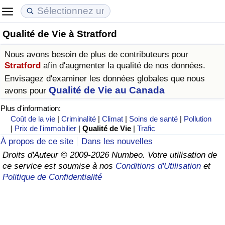
Qualité de Vie à Stratford
Coût de la vie
Prix de l'immobilier
Qualité de Vie
Nous avons besoin de plus de contributeurs pour
Indice du Coût de la Vie (Actuel)
Indice des Prix de l'immobilier (Actuel)
Indice de Qualité de Vie
Stratford
afin d'augmenter la qualité de nos données.
Envisagez d'examiner les données globales que nous
Indice du Coût de la Vie
Indice des Prix de l'immobilier
Indice de Qualité de Vie (Actuel)
Qualité de Vie au Canada
avons pour
Plus d'information:
Indice du coût de la vie par pays
Indice des Prix de l'immobilier par Pays
Indice de qualité de vie par pays
Coût de la vie
|
Criminalité
|
Climat
|
Soins de santé
|
Pollution
|
Prix de l'immobilier
|
Qualité de Vie
|
Trafic
à Akaba
Criminalité
À propos de ce site
Dans les nouvelles
Droits d'Auteur © 2009-2026 Numbeo. Votre utilisation de
ce service est soumise à nos
Conditions d'Utilisation
et
Indice de Criminalité (Actuel)
Politique de Confidentialité
Indice de Criminalité
Indice de criminalité par pays