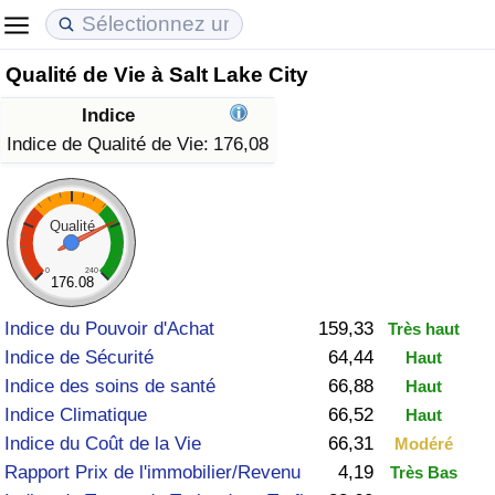
Qualité de Vie à Salt Lake City
Coût de la vie
Prix de l'immobilier
Qualité de Vie
Indice
Indice du Coût de la Vie (Actuel)
Indice des Prix de l'immobilier (Actuel)
Indice de Qualité de Vie
Indice de Qualité de Vie:
176,08
Indice du Coût de la Vie
Indice des Prix de l'immobilier
Indice de Qualité de Vie (Actuel)
Qualité
Indice du coût de la vie par pays
Indice des Prix de l'immobilier par Pays
Indice de qualité de vie par pays
0
240
176.08
à Akaba
Criminalité
Indice du Pouvoir d'Achat
159,33
Très haut
Indice de Sécurité
64,44
Haut
Indice de Criminalité (Actuel)
Indice des soins de santé
66,88
Haut
Indice Climatique
66,52
Haut
Indice de Criminalité
Indice du Coût de la Vie
66,31
Modéré
Rapport Prix de l'immobilier/Revenu
4,19
Très Bas
Indice de criminalité par pays