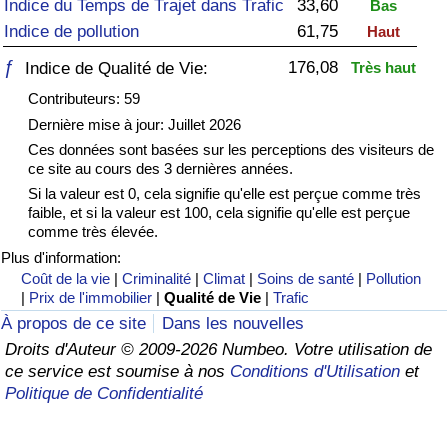
Indice du Temps de Trajet dans Trafic
33,60
Bas
Indice de pollution
61,75
Haut
Soins de santé
ƒ
176,08
Indice de Qualité de Vie:
Très haut
Indice des soins de santé (Actuel)
Contributeurs: 59
Dernière mise à jour: Juillet 2026
Indice des soins de santé
Ces données sont basées sur les perceptions des visiteurs de
ce site au cours des 3 dernières années.
Indice des soins de santé par Pays
Si la valeur est 0, cela signifie qu'elle est perçue comme très
faible, et si la valeur est 100, cela signifie qu'elle est perçue
comme très élevée.
Pollution
Plus d'information:
Coût de la vie
|
Criminalité
|
Climat
|
Soins de santé
|
Pollution
Indice de Pollution (Actuel)
|
Prix de l'immobilier
|
Qualité de Vie
|
Trafic
À propos de ce site
Dans les nouvelles
Indice de pollution
Droits d'Auteur © 2009-2026 Numbeo. Votre utilisation de
ce service est soumise à nos
Conditions d'Utilisation
et
Indice de Pollution par Pays
Politique de Confidentialité
Trafic