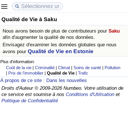
Qualité de Vie à Saku
Coût de la vie
Prix de l'immobilier
Qualité de Vie
Nous avons besoin de plus de contributeurs pour
Saku
Indice du Coût de la Vie (Actuel)
Indice des Prix de l'immobilier (Actuel)
Indice de Qualité de Vie
afin d'augmenter la qualité de nos données.
Envisagez d'examiner les données globales que nous
Indice du Coût de la Vie
Indice des Prix de l'immobilier
Indice de Qualité de Vie (Actuel)
Qualité de Vie en Estonie
avons pour
Plus d'information:
Indice du coût de la vie par pays
Indice des Prix de l'immobilier par Pays
Indice de qualité de vie par pays
Coût de la vie
|
Criminalité
|
Climat
|
Soins de santé
|
Pollution
|
Prix de l'immobilier
|
Qualité de Vie
|
Trafic
à Akaba
Criminalité
À propos de ce site
Dans les nouvelles
Droits d'Auteur © 2009-2026 Numbeo. Votre utilisation de
ce service est soumise à nos
Conditions d'Utilisation
et
Indice de Criminalité (Actuel)
Politique de Confidentialité
Indice de Criminalité
Indice de criminalité par pays