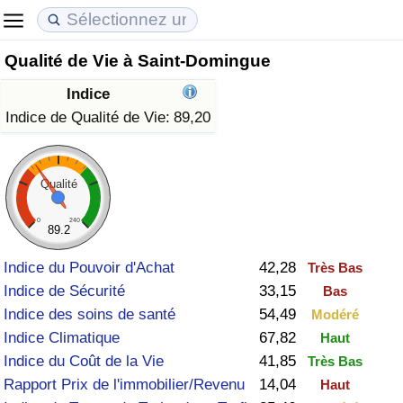
Qualité de Vie à Saint-Domingue
Coût de la vie
Prix de l'immobilier
Qualité de Vie
Indice
Indice du Coût de la Vie (Actuel)
Indice des Prix de l'immobilier (Actuel)
Indice de Qualité de Vie
Indice de Qualité de Vie:
89,20
Indice du Coût de la Vie
Indice des Prix de l'immobilier
Indice de Qualité de Vie (Actuel)
Qualité
Indice du coût de la vie par pays
Indice des Prix de l'immobilier par Pays
Indice de qualité de vie par pays
0
240
89.2
à Akaba
Criminalité
Indice du Pouvoir d'Achat
42,28
Très Bas
Indice de Sécurité
33,15
Bas
Indice de Criminalité (Actuel)
Indice des soins de santé
54,49
Modéré
Indice Climatique
67,82
Haut
Indice de Criminalité
Indice du Coût de la Vie
41,85
Très Bas
Rapport Prix de l'immobilier/Revenu
14,04
Haut
Indice de criminalité par pays