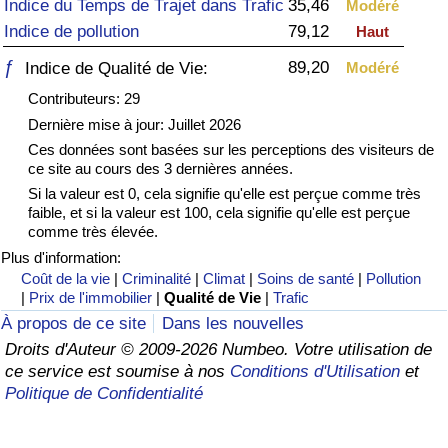
Indice du Temps de Trajet dans Trafic
35,46
Modéré
Indice de pollution
79,12
Haut
Soins de santé
ƒ
89,20
Indice de Qualité de Vie:
Modéré
Indice des soins de santé (Actuel)
Contributeurs: 29
Dernière mise à jour: Juillet 2026
Indice des soins de santé
Ces données sont basées sur les perceptions des visiteurs de
ce site au cours des 3 dernières années.
Indice des soins de santé par Pays
Si la valeur est 0, cela signifie qu'elle est perçue comme très
faible, et si la valeur est 100, cela signifie qu'elle est perçue
comme très élevée.
Pollution
Plus d'information:
Coût de la vie
|
Criminalité
|
Climat
|
Soins de santé
|
Pollution
Indice de Pollution (Actuel)
|
Prix de l'immobilier
|
Qualité de Vie
|
Trafic
À propos de ce site
Dans les nouvelles
Indice de pollution
Droits d'Auteur © 2009-2026 Numbeo. Votre utilisation de
ce service est soumise à nos
Conditions d'Utilisation
et
Indice de Pollution par Pays
Politique de Confidentialité
Trafic