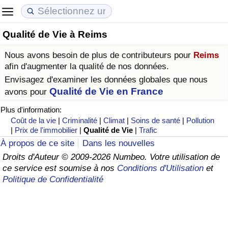
Qualité de Vie à Reims
Coût de la vie
Prix de l'immobilier
Qualité de Vie
Nous avons besoin de plus de contributeurs pour
Reims
Indice du Coût de la Vie (Actuel)
Indice des Prix de l'immobilier (Actuel)
Indice de Qualité de Vie
afin d'augmenter la qualité de nos données.
Envisagez d'examiner les données globales que nous
Indice du Coût de la Vie
Indice des Prix de l'immobilier
Indice de Qualité de Vie (Actuel)
Qualité de Vie en France
avons pour
Plus d'information:
Indice du coût de la vie par pays
Indice des Prix de l'immobilier par Pays
Indice de qualité de vie par pays
Coût de la vie
|
Criminalité
|
Climat
|
Soins de santé
|
Pollution
|
Prix de l'immobilier
|
Qualité de Vie
|
Trafic
à Akaba
Criminalité
À propos de ce site
Dans les nouvelles
Droits d'Auteur © 2009-2026 Numbeo. Votre utilisation de
ce service est soumise à nos
Conditions d'Utilisation
et
Indice de Criminalité (Actuel)
Politique de Confidentialité
Indice de Criminalité
Indice de criminalité par pays