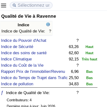
Qualité de Vie à Ravenne
Coût de la vie
Prix de l'immobilier
Qualité de Vie
Indice
Indice du Coût de la Vie (Actuel)
Indice des Prix de l'immobilier (Actuel)
Indice de Qualité de Vie
Indice de Qualité de Vie:
?
Indice du Pouvoir d'Achat
?
Indice du Coût de la Vie
Indice des Prix de l'immobilier
Indice de Qualité de Vie (Actuel)
Indice de Sécurité
63,26
Haut
Indice des soins de santé
62,60
Haut
Indice du coût de la vie par pays
Indice des Prix de l'immobilier par Pays
Indice de qualité de vie par pays
Indice Climatique
92,15
Très haut
Indice du Coût de la Vie
?
à Akaba
Criminalité
Rapport Prix de l'immobilier/Revenu
6,96
Bas
Indice du Temps de Trajet dans Trafic
25,50
Bas
Indice de Criminalité (Actuel)
Indice de pollution
34,83
Bas
Indice de Criminalité
ƒ
?
Indice de Qualité de Vie:
Contributeurs: 4
Indice de criminalité par pays
Dernière mise à jour: Juin 2026