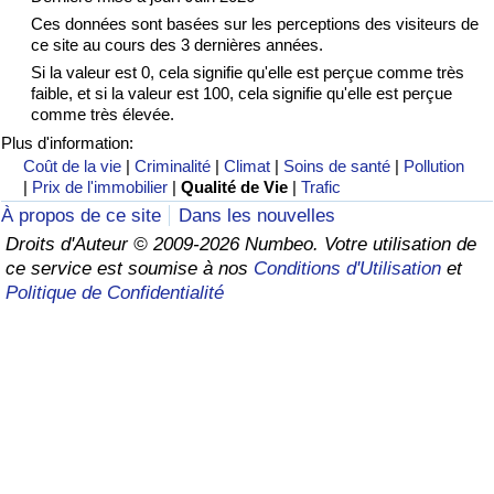
Ces données sont basées sur les perceptions des visiteurs de
Soins de santé
ce site au cours des 3 dernières années.
Si la valeur est 0, cela signifie qu'elle est perçue comme très
faible, et si la valeur est 100, cela signifie qu'elle est perçue
Indice des soins de santé (Actuel)
comme très élevée.
Plus d'information:
Indice des soins de santé
Coût de la vie
|
Criminalité
|
Climat
|
Soins de santé
|
Pollution
|
Prix de l'immobilier
|
Qualité de Vie
|
Trafic
Indice des soins de santé par Pays
À propos de ce site
Dans les nouvelles
Droits d'Auteur © 2009-2026 Numbeo. Votre utilisation de
Pollution
ce service est soumise à nos
Conditions d'Utilisation
et
Politique de Confidentialité
Indice de Pollution (Actuel)
Indice de pollution
Indice de Pollution par Pays
Trafic