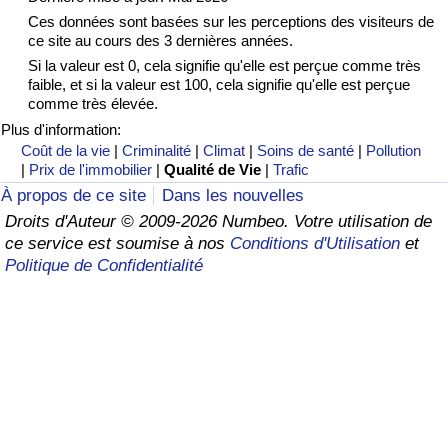
Ces données sont basées sur les perceptions des visiteurs de
Soins de santé
ce site au cours des 3 dernières années.
Si la valeur est 0, cela signifie qu'elle est perçue comme très
faible, et si la valeur est 100, cela signifie qu'elle est perçue
Indice des soins de santé (Actuel)
comme très élevée.
Plus d'information:
Indice des soins de santé
Coût de la vie
|
Criminalité
|
Climat
|
Soins de santé
|
Pollution
|
Prix de l'immobilier
|
Qualité de Vie
|
Trafic
Indice des soins de santé par Pays
À propos de ce site
Dans les nouvelles
Droits d'Auteur © 2009-2026 Numbeo. Votre utilisation de
Pollution
ce service est soumise à nos
Conditions d'Utilisation
et
Politique de Confidentialité
Indice de Pollution (Actuel)
Indice de pollution
Indice de Pollution par Pays
Trafic