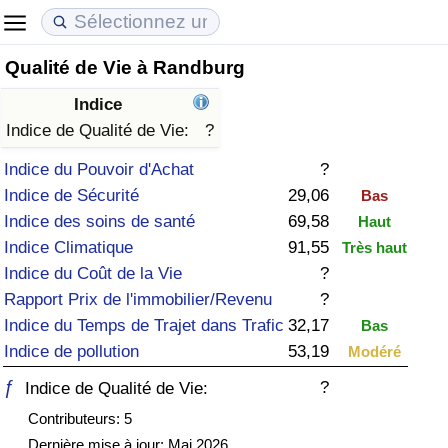
Qualité de Vie à Randburg
Coût de la vie
Prix de l'immobilier
Qualité de Vie
Indice
Indice du Coût de la Vie (Actuel)
Indice des Prix de l'immobilier (Actuel)
Indice de Qualité de Vie
Indice de Qualité de Vie:
?
Indice du Pouvoir d'Achat
?
Indice du Coût de la Vie
Indice des Prix de l'immobilier
Indice de Qualité de Vie (Actuel)
Indice de Sécurité
29,06
Bas
Indice des soins de santé
69,58
Haut
Indice du coût de la vie par pays
Indice des Prix de l'immobilier par Pays
Indice de qualité de vie par pays
Indice Climatique
91,55
Très haut
Indice du Coût de la Vie
?
à Akaba
Criminalité
Rapport Prix de l'immobilier/Revenu
?
Indice du Temps de Trajet dans Trafic
32,17
Bas
Indice de Criminalité (Actuel)
Indice de pollution
53,19
Modéré
Indice de Criminalité
ƒ
?
Indice de Qualité de Vie:
Contributeurs: 5
Indice de criminalité par pays
Dernière mise à jour: Mai 2026