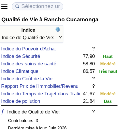
Qualité de Vie à Rancho Cucamonga
Coût de la vie
Prix de l'immobilier
Qualité de Vie
Indice
Indice du Coût de la Vie (Actuel)
Indice des Prix de l'immobilier (Actuel)
Indice de Qualité de Vie
Indice de Qualité de Vie:
?
Indice du Pouvoir d'Achat
?
Indice du Coût de la Vie
Indice des Prix de l'immobilier
Indice de Qualité de Vie (Actuel)
Indice de Sécurité
77,90
Haut
Indice des soins de santé
58,80
Modéré
Indice du coût de la vie par pays
Indice des Prix de l'immobilier par Pays
Indice de qualité de vie par pays
Indice Climatique
86,57
Très haut
Indice du Coût de la Vie
?
à Akaba
Criminalité
Rapport Prix de l'immobilier/Revenu
?
Indice du Temps de Trajet dans Trafic
41,67
Modéré
Indice de Criminalité (Actuel)
Indice de pollution
21,84
Bas
Indice de Criminalité
ƒ
?
Indice de Qualité de Vie:
Contributeurs: 3
Indice de criminalité par pays
Dernière mise à jour: Juin 2026