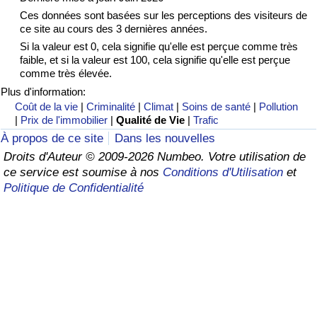
Ces données sont basées sur les perceptions des visiteurs de
Soins de santé
ce site au cours des 3 dernières années.
Si la valeur est 0, cela signifie qu'elle est perçue comme très
faible, et si la valeur est 100, cela signifie qu'elle est perçue
Indice des soins de santé (Actuel)
comme très élevée.
Plus d'information:
Indice des soins de santé
Coût de la vie
|
Criminalité
|
Climat
|
Soins de santé
|
Pollution
|
Prix de l'immobilier
|
Qualité de Vie
|
Trafic
Indice des soins de santé par Pays
À propos de ce site
Dans les nouvelles
Droits d'Auteur © 2009-2026 Numbeo. Votre utilisation de
Pollution
ce service est soumise à nos
Conditions d'Utilisation
et
Politique de Confidentialité
Indice de Pollution (Actuel)
Indice de pollution
Indice de Pollution par Pays
Trafic