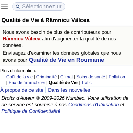
Qualité de Vie à Râmnicu Vâlcea
Coût de la vie
Prix de l'immobilier
Qualité de Vie
Nous avons besoin de plus de contributeurs pour
Indice du Coût de la Vie (Actuel)
Indice des Prix de l'immobilier (Actuel)
Indice de Qualité de Vie
Râmnicu Vâlcea
afin d'augmenter la qualité de nos
données.
Indice du Coût de la Vie
Indice des Prix de l'immobilier
Indice de Qualité de Vie (Actuel)
Envisagez d'examiner les données globales que nous
Qualité de Vie en Roumanie
avons pour
Indice du coût de la vie par pays
Indice des Prix de l'immobilier par Pays
Indice de qualité de vie par pays
Plus d'information:
Coût de la vie
|
Criminalité
|
Climat
|
Soins de santé
|
Pollution
|
Prix de l'immobilier
|
Qualité de Vie
|
Trafic
à Akaba
Criminalité
À propos de ce site
Dans les nouvelles
Droits d'Auteur © 2009-2026 Numbeo. Votre utilisation de
Indice de Criminalité (Actuel)
ce service est soumise à nos
Conditions d'Utilisation
et
Politique de Confidentialité
Indice de Criminalité
Indice de criminalité par pays