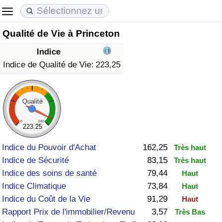
Qualité de Vie à Princeton
Coût de la vie
Prix de l'immobilier
Qualité de Vie
Indice
Indice du Coût de la Vie (Actuel)
Indice des Prix de l'immobilier (Actuel)
Indice de Qualité de Vie
Indice de Qualité de Vie:
223,25
Indice du Coût de la Vie
Indice des Prix de l'immobilier
Indice de Qualité de Vie (Actuel)
Qualité
Indice du coût de la vie par pays
Indice des Prix de l'immobilier par Pays
Indice de qualité de vie par pays
0
240
223.25
à Akaba
Criminalité
Indice du Pouvoir d'Achat
162,25
Très haut
Indice de Sécurité
83,15
Très haut
Indice de Criminalité (Actuel)
Indice des soins de santé
79,44
Haut
Indice Climatique
73,84
Haut
Indice de Criminalité
Indice du Coût de la Vie
91,29
Haut
Rapport Prix de l'immobilier/Revenu
3,57
Très Bas
Indice de criminalité par pays