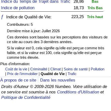
Indice du Temps de Trajet dans Trafic
28,86
Bas
Indice de pollution
18,73
Très Bas
Soins de santé
ƒ
223,25
Indice de Qualité de Vie:
Très haut
Indice des soins de santé (Actuel)
Contributeurs: 5
Dernière mise à jour: Juillet 2026
Indice des soins de santé
Ces données sont basées sur les perceptions des visiteurs de
ce site au cours des 3 dernières années.
Indice des soins de santé par Pays
Si la valeur est 0, cela signifie qu'elle est perçue comme très
faible, et si la valeur est 100, cela signifie qu'elle est perçue
comme très élevée.
Pollution
Plus d'information:
Coût de la vie
|
Criminalité
|
Climat
|
Soins de santé
|
Pollution
Indice de Pollution (Actuel)
|
Prix de l'immobilier
|
Qualité de Vie
|
Trafic
À propos de ce site
Dans les nouvelles
Indice de pollution
Droits d'Auteur © 2009-2026 Numbeo. Votre utilisation de
ce service est soumise à nos
Conditions d'Utilisation
et
Indice de Pollution par Pays
Politique de Confidentialité
Trafic