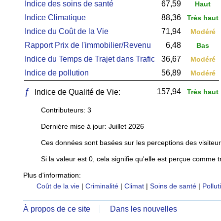
Indice des soins de santé
67,59
Haut
Indice Climatique
88,36
Très haut
Indice du Coût de la Vie
71,94
Modéré
Rapport Prix de l'immobilier/Revenu
6,48
Bas
Indice du Temps de Trajet dans Trafic
36,67
Modéré
Indice de pollution
56,89
Modéré
ƒ
157,94
Indice de Qualité de Vie:
Très haut
Contributeurs: 3
Dernière mise à jour: Juillet 2026
Ces données sont basées sur les perceptions des visiteur
Si la valeur est 0, cela signifie qu'elle est perçue comme t
Plus d'information:
Coût de la vie
|
Criminalité
|
Climat
|
Soins de santé
|
Pollut
À propos de ce site
Dans les nouvelles