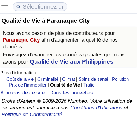
Qualité de Vie à Paranaque City
Coût de la vie
Prix de l'immobilier
Qualité de Vie
Nous avons besoin de plus de contributeurs pour
Indice du Coût de la Vie (Actuel)
Indice des Prix de l'immobilier (Actuel)
Indice de Qualité de Vie
Paranaque City
afin d'augmenter la qualité de nos
données.
Indice du Coût de la Vie
Indice des Prix de l'immobilier
Indice de Qualité de Vie (Actuel)
Envisagez d'examiner les données globales que nous
Qualité de Vie aux Philippines
avons pour
Indice du coût de la vie par pays
Indice des Prix de l'immobilier par Pays
Indice de qualité de vie par pays
Plus d'information:
Coût de la vie
|
Criminalité
|
Climat
|
Soins de santé
|
Pollution
|
Prix de l'immobilier
|
Qualité de Vie
|
Trafic
à Akaba
Criminalité
À propos de ce site
Dans les nouvelles
Droits d'Auteur © 2009-2026 Numbeo. Votre utilisation de
Indice de Criminalité (Actuel)
ce service est soumise à nos
Conditions d'Utilisation
et
Politique de Confidentialité
Indice de Criminalité
Indice de criminalité par pays