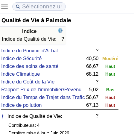
Qualité de Vie à Palmdale
Coût de la vie
Prix de l'immobilier
Qualité de Vie
Indice
Indice du Coût de la Vie (Actuel)
Indice des Prix de l'immobilier (Actuel)
Indice de Qualité de Vie
Indice de Qualité de Vie:
?
Indice du Pouvoir d'Achat
?
Indice du Coût de la Vie
Indice des Prix de l'immobilier
Indice de Qualité de Vie (Actuel)
Indice de Sécurité
40,50
Modéré
Indice des soins de santé
66,67
Haut
Indice du coût de la vie par pays
Indice des Prix de l'immobilier par Pays
Indice de qualité de vie par pays
Indice Climatique
68,12
Haut
Indice du Coût de la Vie
?
à Akaba
Criminalité
Rapport Prix de l'immobilier/Revenu
5,02
Bas
Indice du Temps de Trajet dans Trafic
56,67
Haut
Indice de Criminalité (Actuel)
Indice de pollution
67,13
Haut
Indice de Criminalité
ƒ
?
Indice de Qualité de Vie:
Contributeurs: 4
Indice de criminalité par pays
Dernière mise à jour: Juin 2026