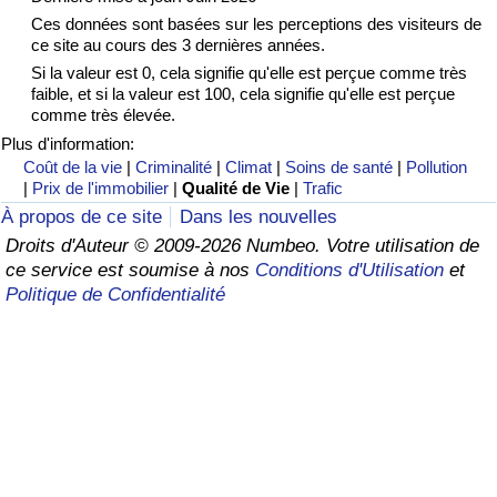
Ces données sont basées sur les perceptions des visiteurs de
Soins de santé
ce site au cours des 3 dernières années.
Si la valeur est 0, cela signifie qu'elle est perçue comme très
faible, et si la valeur est 100, cela signifie qu'elle est perçue
Indice des soins de santé (Actuel)
comme très élevée.
Plus d'information:
Indice des soins de santé
Coût de la vie
|
Criminalité
|
Climat
|
Soins de santé
|
Pollution
|
Prix de l'immobilier
|
Qualité de Vie
|
Trafic
Indice des soins de santé par Pays
À propos de ce site
Dans les nouvelles
Droits d'Auteur © 2009-2026 Numbeo. Votre utilisation de
Pollution
ce service est soumise à nos
Conditions d'Utilisation
et
Politique de Confidentialité
Indice de Pollution (Actuel)
Indice de pollution
Indice de Pollution par Pays
Trafic