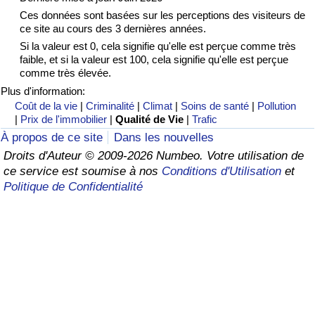
Ces données sont basées sur les perceptions des visiteurs de
Soins de santé
ce site au cours des 3 dernières années.
Si la valeur est 0, cela signifie qu'elle est perçue comme très
faible, et si la valeur est 100, cela signifie qu'elle est perçue
Indice des soins de santé (Actuel)
comme très élevée.
Plus d'information:
Indice des soins de santé
Coût de la vie
|
Criminalité
|
Climat
|
Soins de santé
|
Pollution
|
Prix de l'immobilier
|
Qualité de Vie
|
Trafic
Indice des soins de santé par Pays
À propos de ce site
Dans les nouvelles
Droits d'Auteur © 2009-2026 Numbeo. Votre utilisation de
Pollution
ce service est soumise à nos
Conditions d'Utilisation
et
Politique de Confidentialité
Indice de Pollution (Actuel)
Indice de pollution
Indice de Pollution par Pays
Trafic