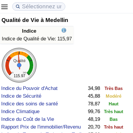
Qualité de Vie à Medellin
Coût de la vie
Prix de l'immobilier
Qualité de Vie
Indice
Indice du Coût de la Vie (Actuel)
Indice des Prix de l'immobilier (Actuel)
Indice de Qualité de Vie
Indice de Qualité de Vie:
115,97
Indice du Coût de la Vie
Indice des Prix de l'immobilier
Indice de Qualité de Vie (Actuel)
Qualité
Indice du coût de la vie par pays
Indice des Prix de l'immobilier par Pays
Indice de qualité de vie par pays
0
240
115.97
à Akaba
Criminalité
Indice du Pouvoir d'Achat
34,98
Très Bas
Indice de Sécurité
45,88
Modéré
Indice de Criminalité (Actuel)
Indice des soins de santé
78,87
Haut
Indice Climatique
99,76
Très haut
Indice de Criminalité
Indice du Coût de la Vie
48,19
Bas
Rapport Prix de l'immobilier/Revenu
20,70
Très haut
Indice de criminalité par pays