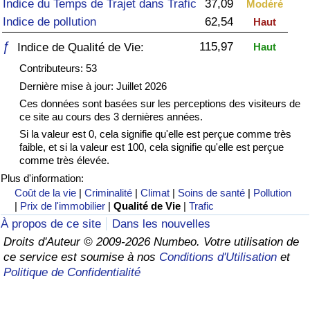
Indice du Temps de Trajet dans Trafic
37,09
Modéré
Indice de pollution
62,54
Haut
Soins de santé
ƒ
115,97
Indice de Qualité de Vie:
Haut
Indice des soins de santé (Actuel)
Contributeurs: 53
Dernière mise à jour: Juillet 2026
Indice des soins de santé
Ces données sont basées sur les perceptions des visiteurs de
ce site au cours des 3 dernières années.
Indice des soins de santé par Pays
Si la valeur est 0, cela signifie qu'elle est perçue comme très
faible, et si la valeur est 100, cela signifie qu'elle est perçue
comme très élevée.
Pollution
Plus d'information:
Coût de la vie
|
Criminalité
|
Climat
|
Soins de santé
|
Pollution
Indice de Pollution (Actuel)
|
Prix de l'immobilier
|
Qualité de Vie
|
Trafic
À propos de ce site
Dans les nouvelles
Indice de pollution
Droits d'Auteur © 2009-2026 Numbeo. Votre utilisation de
ce service est soumise à nos
Conditions d'Utilisation
et
Indice de Pollution par Pays
Politique de Confidentialité
Trafic