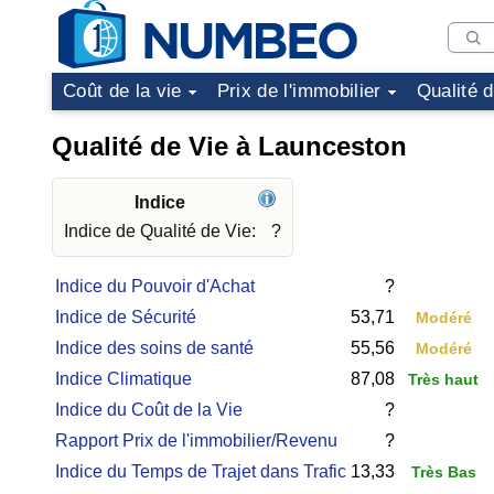
Coût de la vie
Prix de l'immobilier
Qualité 
Qualité de Vie à Launceston
Indice
Indice de Qualité de Vie:
?
Indice du Pouvoir d'Achat
?
Indice de Sécurité
53,71
Modéré
Indice des soins de santé
55,56
Modéré
Indice Climatique
87,08
Très haut
Indice du Coût de la Vie
?
Rapport Prix de l'immobilier/Revenu
?
Indice du Temps de Trajet dans Trafic
13,33
Très Bas