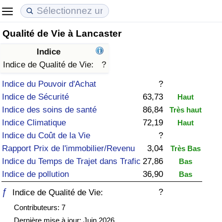
Qualité de Vie à Lancaster
Coût de la vie
Prix de l'immobilier
Qualité de Vie
Indice
Indice du Coût de la Vie (Actuel)
Indice des Prix de l'immobilier (Actuel)
Indice de Qualité de Vie
Indice de Qualité de Vie:
?
Indice du Pouvoir d'Achat
?
Indice du Coût de la Vie
Indice des Prix de l'immobilier
Indice de Qualité de Vie (Actuel)
Indice de Sécurité
63,73
Haut
Indice des soins de santé
86,84
Très haut
Indice du coût de la vie par pays
Indice des Prix de l'immobilier par Pays
Indice de qualité de vie par pays
Indice Climatique
72,19
Haut
Indice du Coût de la Vie
?
à Akaba
Criminalité
Rapport Prix de l'immobilier/Revenu
3,04
Très Bas
Indice du Temps de Trajet dans Trafic
27,86
Bas
Indice de Criminalité (Actuel)
Indice de pollution
36,90
Bas
Indice de Criminalité
ƒ
?
Indice de Qualité de Vie:
Contributeurs: 7
Indice de criminalité par pays
Dernière mise à jour: Juin 2026