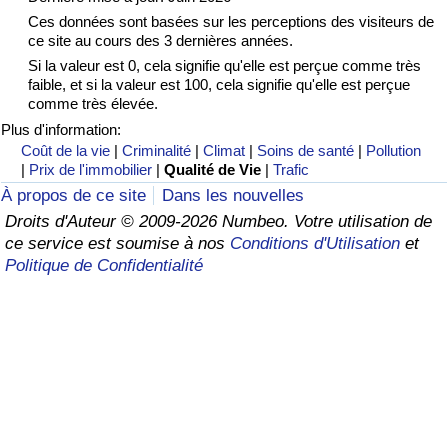
Ces données sont basées sur les perceptions des visiteurs de
Soins de santé
ce site au cours des 3 dernières années.
Si la valeur est 0, cela signifie qu'elle est perçue comme très
faible, et si la valeur est 100, cela signifie qu'elle est perçue
Indice des soins de santé (Actuel)
comme très élevée.
Plus d'information:
Indice des soins de santé
Coût de la vie
|
Criminalité
|
Climat
|
Soins de santé
|
Pollution
|
Prix de l'immobilier
|
Qualité de Vie
|
Trafic
Indice des soins de santé par Pays
À propos de ce site
Dans les nouvelles
Droits d'Auteur © 2009-2026 Numbeo. Votre utilisation de
Pollution
ce service est soumise à nos
Conditions d'Utilisation
et
Politique de Confidentialité
Indice de Pollution (Actuel)
Indice de pollution
Indice de Pollution par Pays
Trafic