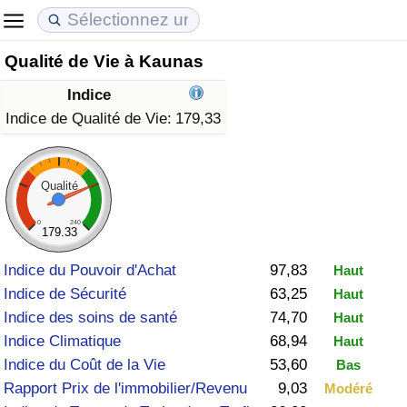
Qualité de Vie à Kaunas
Coût de la vie
Prix de l'immobilier
Qualité de Vie
Indice
Indice du Coût de la Vie (Actuel)
Indice des Prix de l'immobilier (Actuel)
Indice de Qualité de Vie
Indice de Qualité de Vie:
179,33
Indice du Coût de la Vie
Indice des Prix de l'immobilier
Indice de Qualité de Vie (Actuel)
Qualité
Indice du coût de la vie par pays
Indice des Prix de l'immobilier par Pays
Indice de qualité de vie par pays
0
240
179.33
à Akaba
Criminalité
Indice du Pouvoir d'Achat
97,83
Haut
Indice de Sécurité
63,25
Haut
Indice de Criminalité (Actuel)
Indice des soins de santé
74,70
Haut
Indice Climatique
68,94
Haut
Indice de Criminalité
Indice du Coût de la Vie
53,60
Bas
Rapport Prix de l'immobilier/Revenu
9,03
Modéré
Indice de criminalité par pays