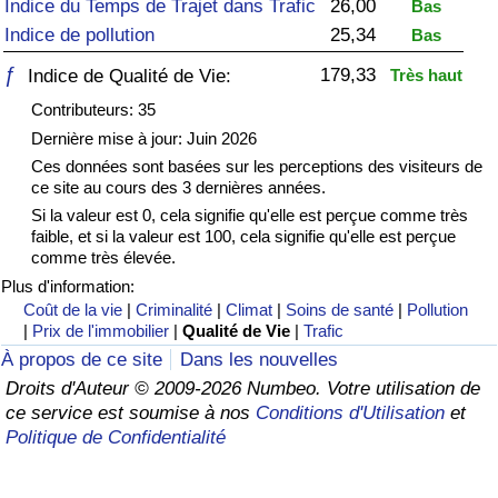
Indice du Temps de Trajet dans Trafic
26,00
Bas
Indice de pollution
25,34
Bas
Soins de santé
ƒ
179,33
Indice de Qualité de Vie:
Très haut
Indice des soins de santé (Actuel)
Contributeurs: 35
Dernière mise à jour: Juin 2026
Indice des soins de santé
Ces données sont basées sur les perceptions des visiteurs de
ce site au cours des 3 dernières années.
Indice des soins de santé par Pays
Si la valeur est 0, cela signifie qu'elle est perçue comme très
faible, et si la valeur est 100, cela signifie qu'elle est perçue
comme très élevée.
Pollution
Plus d'information:
Coût de la vie
|
Criminalité
|
Climat
|
Soins de santé
|
Pollution
Indice de Pollution (Actuel)
|
Prix de l'immobilier
|
Qualité de Vie
|
Trafic
À propos de ce site
Dans les nouvelles
Indice de pollution
Droits d'Auteur © 2009-2026 Numbeo. Votre utilisation de
ce service est soumise à nos
Conditions d'Utilisation
et
Indice de Pollution par Pays
Politique de Confidentialité
Trafic