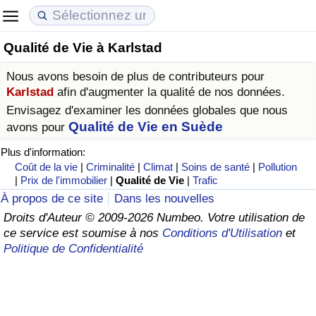
Qualité de Vie à Karlstad
Coût de la vie
Prix de l'immobilier
Qualité de Vie
Nous avons besoin de plus de contributeurs pour
Indice du Coût de la Vie (Actuel)
Indice des Prix de l'immobilier (Actuel)
Indice de Qualité de Vie
Karlstad
afin d'augmenter la qualité de nos données.
Envisagez d'examiner les données globales que nous
Indice du Coût de la Vie
Indice des Prix de l'immobilier
Indice de Qualité de Vie (Actuel)
Qualité de Vie en Suède
avons pour
Plus d'information:
Indice du coût de la vie par pays
Indice des Prix de l'immobilier par Pays
Indice de qualité de vie par pays
Coût de la vie
|
Criminalité
|
Climat
|
Soins de santé
|
Pollution
|
Prix de l'immobilier
|
Qualité de Vie
|
Trafic
à Akaba
Criminalité
À propos de ce site
Dans les nouvelles
Droits d'Auteur © 2009-2026 Numbeo. Votre utilisation de
ce service est soumise à nos
Conditions d'Utilisation
et
Indice de Criminalité (Actuel)
Politique de Confidentialité
Indice de Criminalité
Indice de criminalité par pays