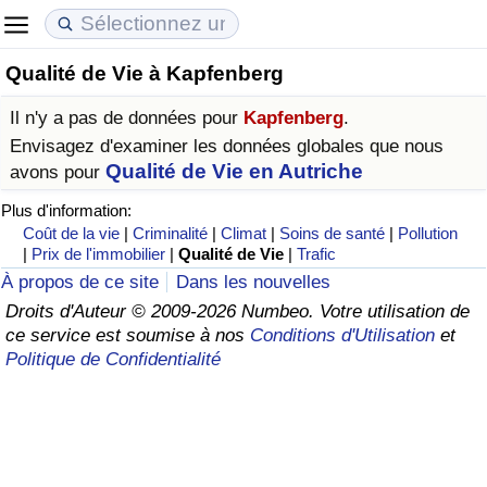
Qualité de Vie à Kapfenberg
Coût de la vie
Prix de l'immobilier
Qualité de Vie
Il n'y a pas de données pour
Kapfenberg
.
Indice du Coût de la Vie (Actuel)
Indice des Prix de l'immobilier (Actuel)
Indice de Qualité de Vie
Envisagez d'examiner les données globales que nous
Qualité de Vie en Autriche
avons pour
Indice du Coût de la Vie
Indice des Prix de l'immobilier
Indice de Qualité de Vie (Actuel)
Plus d'information:
Coût de la vie
|
Criminalité
|
Climat
|
Soins de santé
|
Pollution
Indice du coût de la vie par pays
Indice des Prix de l'immobilier par Pays
Indice de qualité de vie par pays
|
Prix de l'immobilier
|
Qualité de Vie
|
Trafic
À propos de ce site
Dans les nouvelles
à Akaba
Criminalité
Droits d'Auteur © 2009-2026 Numbeo. Votre utilisation de
ce service est soumise à nos
Conditions d'Utilisation
et
Politique de Confidentialité
Indice de Criminalité (Actuel)
Indice de Criminalité
Indice de criminalité par pays