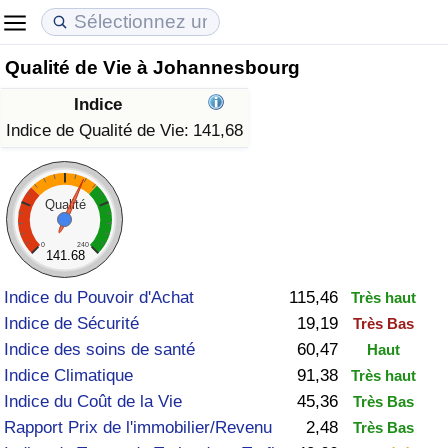
Qualité de Vie à Johannesbourg
Coût de la vie
Prix de l'immobilier
Qualité de Vie
Indice
Indice du Coût de la Vie (Actuel)
Indice des Prix de l'immobilier (Actuel)
Indice de Qualité de Vie
Indice de Qualité de Vie:
141,68
Indice du Coût de la Vie
Indice des Prix de l'immobilier
Indice de Qualité de Vie (Actuel)
Qualité
Indice du coût de la vie par pays
Indice des Prix de l'immobilier par Pays
Indice de qualité de vie par pays
0
240
141.68
à Akaba
Criminalité
Indice du Pouvoir d'Achat
115,46
Très haut
Indice de Sécurité
19,19
Très Bas
Indice de Criminalité (Actuel)
Indice des soins de santé
60,47
Haut
Indice Climatique
91,38
Très haut
Indice de Criminalité
Indice du Coût de la Vie
45,36
Très Bas
Rapport Prix de l'immobilier/Revenu
2,48
Très Bas
Indice de criminalité par pays