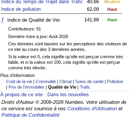
Indice du Temps de Trajet dans Trafic
40,66
Modéré
Indice de pollution
62,09
Haut
Soins de santé
ƒ
141,68
Indice de Qualité de Vie:
Haut
Indice des soins de santé (Actuel)
Contributeurs: 91
Dernière mise à jour: Août 2026
Indice des soins de santé
Ces données sont basées sur les perceptions des visiteurs de
ce site au cours des 3 dernières années.
Indice des soins de santé par Pays
Si la valeur est 0, cela signifie qu'elle est perçue comme très
faible, et si la valeur est 100, cela signifie qu'elle est perçue
comme très élevée.
Pollution
Plus d'information:
Coût de la vie
|
Criminalité
|
Climat
|
Soins de santé
|
Pollution
Indice de Pollution (Actuel)
|
Prix de l'immobilier
|
Qualité de Vie
|
Trafic
À propos de ce site
Dans les nouvelles
Indice de pollution
Droits d'Auteur © 2009-2026 Numbeo. Votre utilisation de
ce service est soumise à nos
Conditions d'Utilisation
et
Indice de Pollution par Pays
Politique de Confidentialité
Trafic