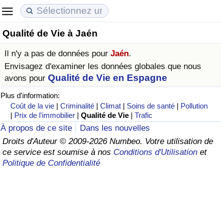
Qualité de Vie à Jaén
Coût de la vie
Prix de l'immobilier
Qualité de Vie
Il n'y a pas de données pour
Jaén
.
Indice du Coût de la Vie (Actuel)
Indice des Prix de l'immobilier (Actuel)
Indice de Qualité de Vie
Envisagez d'examiner les données globales que nous
Qualité de Vie en Espagne
avons pour
Indice du Coût de la Vie
Indice des Prix de l'immobilier
Indice de Qualité de Vie (Actuel)
Plus d'information:
Coût de la vie
|
Criminalité
|
Climat
|
Soins de santé
|
Pollution
Indice du coût de la vie par pays
Indice des Prix de l'immobilier par Pays
Indice de qualité de vie par pays
|
Prix de l'immobilier
|
Qualité de Vie
|
Trafic
À propos de ce site
Dans les nouvelles
à Akaba
Criminalité
Droits d'Auteur © 2009-2026 Numbeo. Votre utilisation de
ce service est soumise à nos
Conditions d'Utilisation
et
Politique de Confidentialité
Indice de Criminalité (Actuel)
Indice de Criminalité
Indice de criminalité par pays