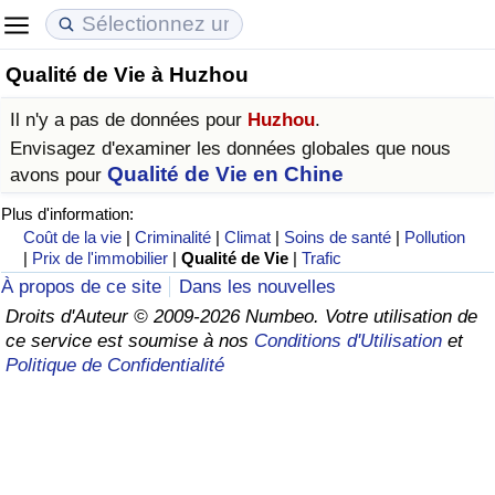
Qualité de Vie à Huzhou
Coût de la vie
Prix de l'immobilier
Qualité de Vie
Il n'y a pas de données pour
Huzhou
.
Indice du Coût de la Vie (Actuel)
Indice des Prix de l'immobilier (Actuel)
Indice de Qualité de Vie
Envisagez d'examiner les données globales que nous
Qualité de Vie en Chine
avons pour
Indice du Coût de la Vie
Indice des Prix de l'immobilier
Indice de Qualité de Vie (Actuel)
Plus d'information:
Coût de la vie
|
Criminalité
|
Climat
|
Soins de santé
|
Pollution
Indice du coût de la vie par pays
Indice des Prix de l'immobilier par Pays
Indice de qualité de vie par pays
|
Prix de l'immobilier
|
Qualité de Vie
|
Trafic
À propos de ce site
Dans les nouvelles
à Akaba
Criminalité
Droits d'Auteur © 2009-2026 Numbeo. Votre utilisation de
ce service est soumise à nos
Conditions d'Utilisation
et
Politique de Confidentialité
Indice de Criminalité (Actuel)
Indice de Criminalité
Indice de criminalité par pays