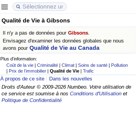
Qualité de Vie à Gibsons
Coût de la vie
Prix de l'immobilier
Qualité de Vie
Il n'y a pas de données pour
Gibsons
.
Indice du Coût de la Vie (Actuel)
Indice des Prix de l'immobilier (Actuel)
Indice de Qualité de Vie
Envisagez d'examiner les données globales que nous
Qualité de Vie au Canada
avons pour
Indice du Coût de la Vie
Indice des Prix de l'immobilier
Indice de Qualité de Vie (Actuel)
Plus d'information:
Coût de la vie
|
Criminalité
|
Climat
|
Soins de santé
|
Pollution
Indice du coût de la vie par pays
Indice des Prix de l'immobilier par Pays
Indice de qualité de vie par pays
|
Prix de l'immobilier
|
Qualité de Vie
|
Trafic
À propos de ce site
Dans les nouvelles
à Akaba
Criminalité
Droits d'Auteur © 2009-2026 Numbeo. Votre utilisation de
ce service est soumise à nos
Conditions d'Utilisation
et
Politique de Confidentialité
Indice de Criminalité (Actuel)
Indice de Criminalité
Indice de criminalité par pays