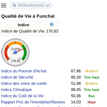
Qualité de Vie à Funchal
Coût de la vie
Prix de l'immobilier
Qualité de Vie
Indice
Indice du Coût de la Vie (Actuel)
Indice des Prix de l'immobilier (Actuel)
Indice de Qualité de Vie
Indice de Qualité de Vie:
176,83
Indice du Coût de la Vie
Indice des Prix de l'immobilier
Indice de Qualité de Vie (Actuel)
Qualité
Indice du coût de la vie par pays
Indice des Prix de l'immobilier par Pays
Indice de qualité de vie par pays
0
240
176.83
à Akaba
Criminalité
Indice du Pouvoir d'Achat
67,96
Modéré
Indice de Sécurité
80,28
Très haut
Indice de Criminalité (Actuel)
Indice des soins de santé
51,98
Modéré
Indice Climatique
99,45
Très haut
Indice de Criminalité
Indice du Coût de la Vie
50,36
Bas
Rapport Prix de l'immobilier/Revenu
14,03
Haut
Indice de criminalité par pays