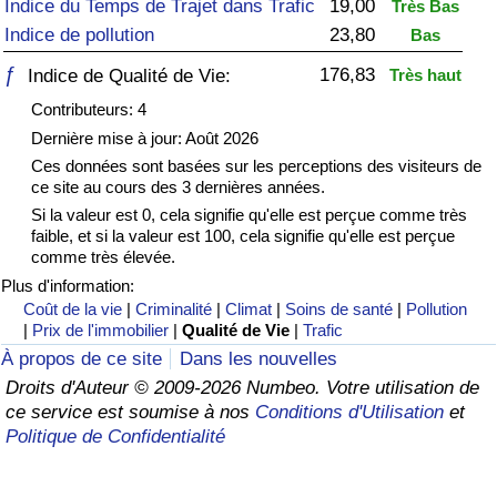
Indice du Temps de Trajet dans Trafic
19,00
Très Bas
Indice de pollution
23,80
Bas
Soins de santé
ƒ
176,83
Indice de Qualité de Vie:
Très haut
Indice des soins de santé (Actuel)
Contributeurs: 4
Dernière mise à jour: Août 2026
Indice des soins de santé
Ces données sont basées sur les perceptions des visiteurs de
ce site au cours des 3 dernières années.
Indice des soins de santé par Pays
Si la valeur est 0, cela signifie qu'elle est perçue comme très
faible, et si la valeur est 100, cela signifie qu'elle est perçue
comme très élevée.
Pollution
Plus d'information:
Coût de la vie
|
Criminalité
|
Climat
|
Soins de santé
|
Pollution
Indice de Pollution (Actuel)
|
Prix de l'immobilier
|
Qualité de Vie
|
Trafic
À propos de ce site
Dans les nouvelles
Indice de pollution
Droits d'Auteur © 2009-2026 Numbeo. Votre utilisation de
ce service est soumise à nos
Conditions d'Utilisation
et
Indice de Pollution par Pays
Politique de Confidentialité
Trafic