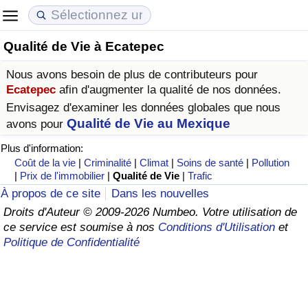
Qualité de Vie à Ecatepec
Coût de la vie
Prix de l'immobilier
Qualité de Vie
Nous avons besoin de plus de contributeurs pour
Indice du Coût de la Vie (Actuel)
Indice des Prix de l'immobilier (Actuel)
Indice de Qualité de Vie
Ecatepec
afin d'augmenter la qualité de nos données.
Envisagez d'examiner les données globales que nous
Indice du Coût de la Vie
Indice des Prix de l'immobilier
Indice de Qualité de Vie (Actuel)
Qualité de Vie au Mexique
avons pour
Plus d'information:
Indice du coût de la vie par pays
Indice des Prix de l'immobilier par Pays
Indice de qualité de vie par pays
Coût de la vie
|
Criminalité
|
Climat
|
Soins de santé
|
Pollution
|
Prix de l'immobilier
|
Qualité de Vie
|
Trafic
à Akaba
Criminalité
À propos de ce site
Dans les nouvelles
Droits d'Auteur © 2009-2026 Numbeo. Votre utilisation de
ce service est soumise à nos
Conditions d'Utilisation
et
Indice de Criminalité (Actuel)
Politique de Confidentialité
Indice de Criminalité
Indice de criminalité par pays